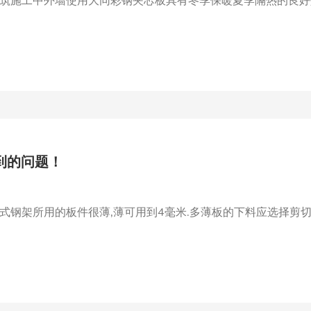
筑施工中外墙使用大同彩钢夹芯板具有冬季保暖夏季隔热的良好效果
到的问题！
钢架所用的板件很薄,薄可用到4毫米.多薄板的下料应选择剪切方