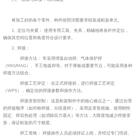
将加工好的各个零件、构件按照详图要求组装成桁架单元。
1. 定位与夹紧： 使用专用工装、夹具，精确地将各杆件定位，
确保其空间位置和角度符合设计要求。
2. 焊接：
焊接方法： 常采用埋弧自动焊、气体保护焊
（MIG/MAG）、手工电弧焊等。对于厚板或重要节点，可能采用多种
焊接方法组合。
焊接工艺评定： 在正式焊接前，进行焊接工艺评定
（WPS），确定佳的焊接参数和操作方法。
焊接变形控制： 这是桁架制作中的核心难点之一。通过合理
的焊接顺序（如对称焊接、分段退焊）、采用反变形措施、使用刚性
固定、焊后热处理（如消除应力退火）等方法，大限度地减少焊接变
形，保证桁架的尺寸精度。
焊工资格： 焊接操作人员必须持证上岗，并经过专门培训。