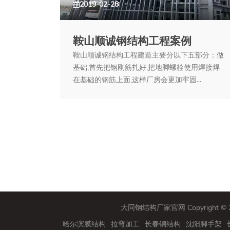
2019-02-28
鞍山顺诚钢结构工程案例
鞍山顺诚钢结构工程建造主要分以下五部分：做
基础,首先把钢刚筋扎好,把地脚螺栓使用焊接焊
在基础的钢筋上面,这样厂房会更加牢固...
大同钢结构厂家官网 Copyright 
品
山阴桥梁钢结构
哈尔滨膜结构
拉弯加工
长春钢结构
沈阳脚手架