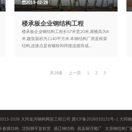
2019-02-28
楼承板企业钢结构工程
楼承板企业钢结构工程长57米宽20米,屋檐高为8
米,建筑面积为1140平方米.本钢结构厂房是框架
结构,连接点是有螺栓和焊接连接而成...
共18条
上一页
1
2
3
© 2013-2026 大同金河钢构网架工程公司
冀ICP备2026010131号-1
大同钢
长春膜结构
沈阳脚手架租赁
通辽钢结构
易县铜浮雕厂
太原钢结构厂