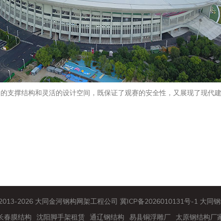
固的支撑结构和灵活的设计空间，既保证了观赛的安全性，又展现了现代
© 2013-2026 大同金河钢构网架工程公司
冀ICP备2026010131号-1
大同钢
长春膜结构
沈阳脚手架租赁
通辽钢结构
易县铜浮雕厂
太原钢结构厂